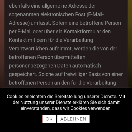
ebenfalls eine allgemeine Adresse der
sogenannten elektronischen Post (E-Mail-
Adresse) umfasst. Sofern eine betroffene Person
per E-Mail oder über ein Kontaktformular den
Kontakt mit dem für die Verarbeitung
Verantwortlichen aufnimmt, werden die von der
betroffenen Person übermittelten
personenbezogenen Daten automatisch
gespeichert. Solche auf freiwilliger Basis von einer
betroffenen Person an den für die Verarbeitung
Verantwortlichen übermittelten
Cookies erleichtern die Bereitstellung unserer Dienste. Mit
personenbezogenen Daten werden für Zwecke
der Nutzung unserer Dienste erklären Sie sich damit
der Bearbeitung oder der Kontaktaufnahme zur
einverstanden, dass wir Cookies verwenden.
betroffenen Person gespeichert. Es erfolgt keine
OK
ABLEHNEN
Weitergabe dieser personenbezogenen Daten an